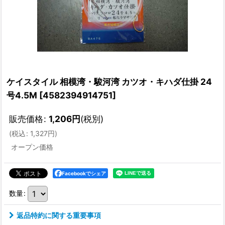
ケイスタイル 相模湾・駿河湾 カツオ・キハダ仕掛 24
号4.5M
[
4582394914751
]
販売価格
:
1,206
円
(税別)
(
税込
:
1,327
円
)
オープン価格
Facebookでシェア
数量
:
返品特約に関する重要事項