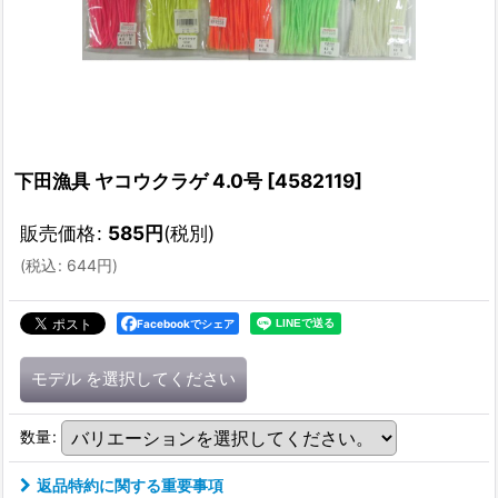
下田漁具 ヤコウクラゲ 4.0号
[
4582119
]
販売価格
:
585
円
(税別)
(
税込
:
644
円
)
Facebookでシェア
モデル
を選択してください
数量
:
返品特約に関する重要事項