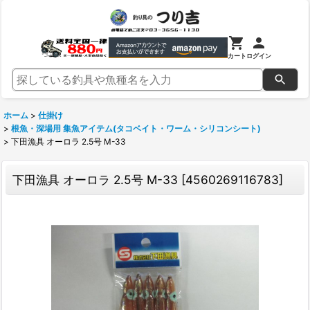
カート
ログイン
ホーム
>
仕掛け
>
根魚・深場用 集魚アイテム(タコベイト・ワーム・シリコンシート)
>
下田漁具 オーロラ 2.5号 M-33
下田漁具 オーロラ 2.5号 M-33
[
4560269116783
]