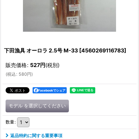
下田漁具 オーロラ 2.5号 M-33
[
4560269116783
]
販売価格
:
527
円
(税別)
(
税込
:
580
円
)
Facebookでシェア
モデル
を選択してください
数量
:
返品特約に関する重要事項