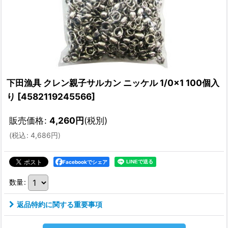
下田漁具 クレン親子サルカン ニッケル 1/0×1 100個入
り
[
4582119245566
]
販売価格
:
4,260
円
(税別)
(
税込
:
4,686
円
)
Facebookでシェア
数量
:
返品特約に関する重要事項