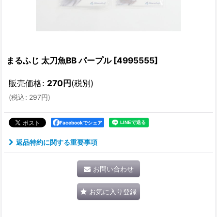
まるふじ 太刀魚BB パープル
[
4995555
]
販売価格
:
270
円
(税別)
(
税込
:
297
円
)
Facebookでシェア
返品特約に関する重要事項
お問い合わせ
お気に入り登録