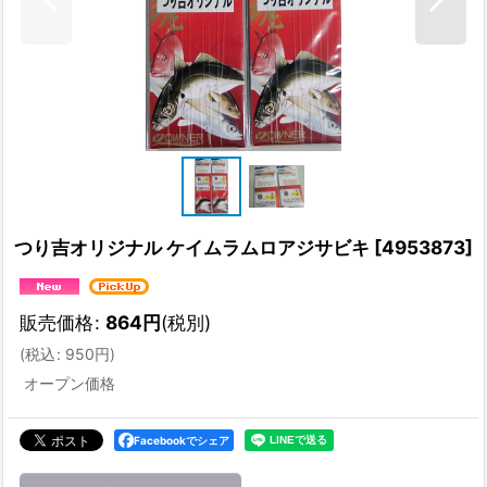
つり吉オリジナル ケイムラムロアジサビキ
[
4953873
]
販売価格
:
864
円
(税別)
(
税込
:
950
円
)
オープン価格
Facebookでシェア