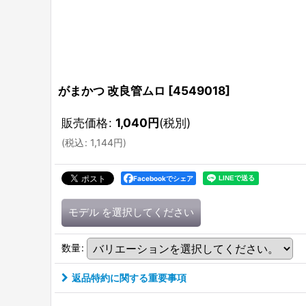
がまかつ 改良管ムロ
[
4549018
]
販売価格
:
1,040
円
(税別)
(
税込
:
1,144
円
)
Facebookでシェア
モデル
を選択してください
数量
:
返品特約に関する重要事項