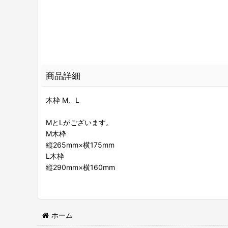
商品詳細
木枠 M、L
MとLがございます。
M木枠
縦265mm×横175mm
L木枠
縦290mm×横160mm
ホーム