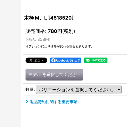
木枠 M、L
[
4518520
]
販売価格
:
780
円
(税別)
(
税込
:
858
円
)
オプションにより価格が変わる場合もあります。
Facebookでシェア
モデル
を選択してください
数量
:
返品特約に関する重要事項