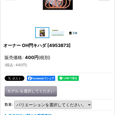
オーナー OH閂キハダ
[
4953873
]
販売価格
:
400
円
(税別)
(
税込
:
440
円
)
Facebookでシェア
モデル
を選択してください
数量
: