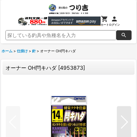
カート
ログイン
ホーム
>
仕掛け
>
針
>
オーナー OH閂キハダ
オーナー OH閂キハダ
[
4953873
]