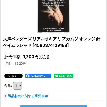
大洋ベンダーズ リアルオキアミ アカムツ オレンジ 針
ケイムラレッド
[
4580374129188
]
販売価格
:
1,200
円
(税別)
(
税込
:
1,320
円
)
Facebookでシェア
数量
:
返品特約に関する重要事項