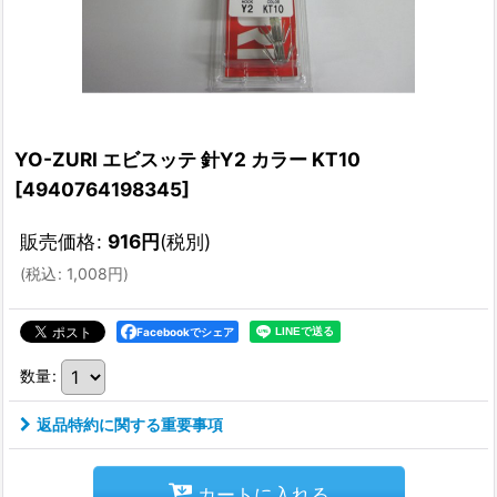
YO-ZURI エビスッテ 針Y2 カラー KT10
[
4940764198345
]
販売価格
:
916
円
(税別)
(
税込
:
1,008
円
)
Facebookでシェア
数量
:
返品特約に関する重要事項
カートに入れる