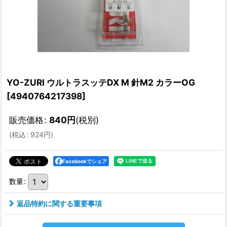
YO-ZURI ウルトラスッテDX M 針M2 カラーOG
[
4940764217398
]
販売価格
:
840
円
(税別)
(
税込
:
924
円
)
Facebookでシェア
数量
:
返品特約に関する重要事項