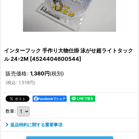
インターフック 手作り大物仕掛 泳がせ超ライトタック
ル 24-2M
[
4524404600544
]
販売価格
:
1,380
円
(税別)
(
税込
:
1,518
円
)
Facebookでシェア
数量
:
返品特約に関する重要事項