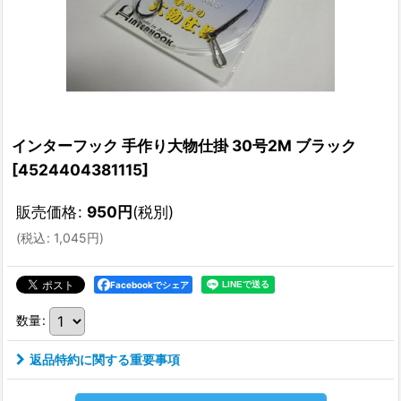
インターフック 手作り大物仕掛 30号2M ブラック
[
4524404381115
]
販売価格
:
950
円
(税別)
(
税込
:
1,045
円
)
Facebookでシェア
数量
:
返品特約に関する重要事項