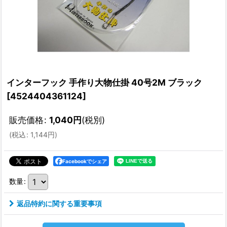
インターフック 手作り大物仕掛 40号2M ブラック
[
4524404361124
]
販売価格
:
1,040
円
(税別)
(
税込
:
1,144
円
)
Facebookでシェア
数量
:
返品特約に関する重要事項