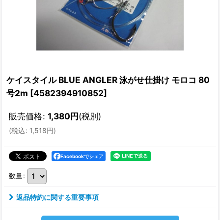
ケイスタイル BLUE ANGLER 泳がせ仕掛け モロコ 80
号2m
[
4582394910852
]
販売価格
:
1,380
円
(税別)
(
税込
:
1,518
円
)
Facebookでシェア
数量
:
返品特約に関する重要事項