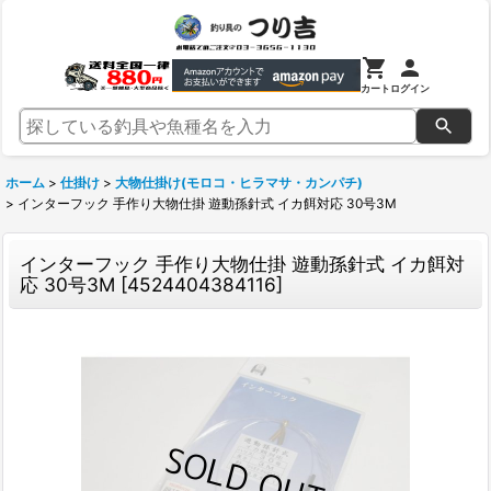
カート
ログイン
ホーム
>
仕掛け
>
大物仕掛け(モロコ・ヒラマサ・カンパチ)
>
インターフック 手作り大物仕掛 遊動孫針式 イカ餌対応 30号3M
インターフック 手作り大物仕掛 遊動孫針式 イカ餌対
応 30号3M
[
4524404384116
]