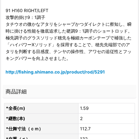
91 H160 RIGHT/LEFT
攻撃的掛け9：1調子
タチウオの微かなアタリをシャープかつダイレクトに察知し、瞬
時に掛ける性能を徹底追求した硬調9：1調子のショートロッド。
極先調子のグラスソリッド穂先を極細カーボンテープで補強した
「ハイパワーXソリッド」を採用することで、穂先先端部でのア
タリを判断する目感度、テンヤの操作性、アワセの追従性とフッ
キングパワーを向上させました。
http://fishing.shimano.co.jp/product/rod/5291
商品詳細
*全長(ｍ)
1.59
*継数(本)
2
*仕舞寸法（ｃｍ）
112.7
*自重（ｇ）
132