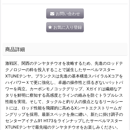
お問い合わせ
お気に入り登録
商品詳細
激戦区、関西のテンヤタチウオを攻略するため、先進のロッドテ
クノロジーの粋を投入することで誕生したサーベルマスター
XTUNEテンヤ。ブランクスは先進の基本構造スパイラルXコアを
ハイパワーＸで更に強化し、卓越の操作性と揺るぎないバットパ
ワーを両立。カーボンモノコックグリップ、Xガイドは繊細なア
タリを鮮明に察知する高感度とラインの絡みを防ぐトラブルレス
性能を実現。そして、タックルと釣り人の接点となるリールシー
トには、ロッド性能を飛躍的に高めるXシートエクストリームガ
ングリップを採用。最新スペックを身に纏い、新たに掛け調子の
センターアイテム91 H173をラインナップしたサーベルマスター
XTUNEテンヤで最先端のテンヤタチウオをお楽しみください。