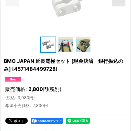
BMO JAPAN 延長電極セット [現金決済 銀行振込の
み]
[
4571484499728
]
販売価格
:
2,800
円
(税別)
(
税込
:
3,080
円
)
希望小売価格
:
2,800
円
Facebookでシェア