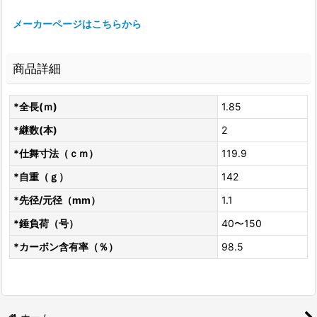
メーカーページはこちらから
商品詳細
*全長(ｍ)
1.85
*継数(本)
2
*仕舞寸法（ｃｍ）
119.9
*自重（ｇ）
142
*先径/元径（mm）
1.1
*錘負荷（号）
40〜150
*カーボン含有率（％）
98.5