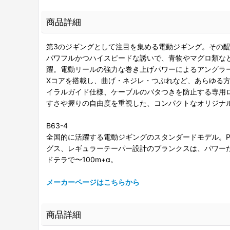
商品詳細
第3のジギングとして注目を集める電動ジギング。その醍
パワフルかつハイスピードな誘いで、青物やマグロ類な
躍。電動リールの強力な巻き上げパワーによるアングラ
Xコアを搭載し、曲げ・ネジレ・つぶれなど、あらゆる
イラルガイド仕様、ケーブルのバタつきを防止する専用
すさや握りの自由度を重視した、コンパクトなオリジナル
B63-4
全国的に活躍する電動ジギングのスタンダードモデル。PE
グス、レギュラーテーパー設計のブランクスは、パワーだ
ドテラで〜100m+α。
メーカーページはこちらから
商品詳細