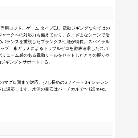
専用ロッド、ゲーム タイプEJ。電動ジギングならではの
ジャークへの対応力も備えており、さまざまなシーンで活
のバランスを重視したブランクス性能が特長。スパイラル
リップ、糸ガラミによるトラブルゼロを徹底追求したスパ
ボリューム感のある電動リールをセットしたときの握りや
動ジギングをサポートする。
+αのマグロ類まで対応。少し長めの6フィート3インチレン
適応します。水深の目安はバーチカルで〜120m+α、