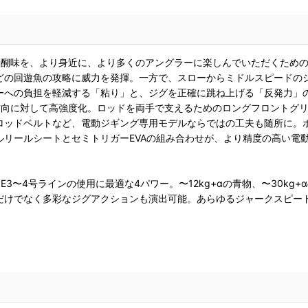
醐味を、より身近に、より多くのアングラーに楽しんでいただくための
どの回遊魚の攻略に威力を発揮。一方で、スローからミドルスピードの
ーへの負担を軽減する「粘り」と、ジグを正確に跳ね上げる「反発力」
方向に対して高強度化。ロッドを両手で支えるためのロングフロントグ
ロッドベルトなど、電動ジギング専用モデルならではの工夫も随所に。
リールシートとセミトリガーEVAの組み合わせが、より精度の高い電
3〜4号ラインの使用に最適な4パワー。〜12kg+αの青物、〜30kg
けでなく多彩なジグアクションも演出可能。あらゆるジャークスピードに