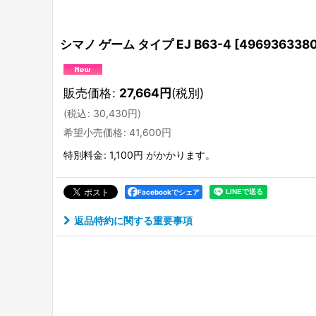
シマノ ゲーム タイプ EJ B63-4
[
496936338
販売価格
:
27,664
円
(税別)
(
税込
:
30,430
円
)
希望小売価格
:
41,600
円
特別料金
:
1,100円
がかかります。
Facebookでシェア
返品特約に関する重要事項