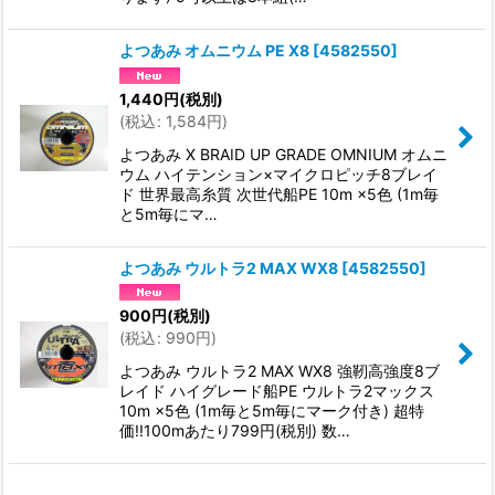
よつあみ オムニウム PE X8
[
4582550
]
1,440
円
(税別)
(
税込
:
1,584
円
)
よつあみ X BRAID UP GRADE OMNIUM オムニ
ウム ハイテンション×マイクロピッチ8ブレイ
ド 世界最高糸質 次世代船PE 10m ×5色 (1m毎
と5m毎にマ…
よつあみ ウルトラ2 MAX WX8
[
4582550
]
900
円
(税別)
(
税込
:
990
円
)
よつあみ ウルトラ2 MAX WX8 強靭高強度8ブ
レイド ハイグレード船PE ウルトラ2マックス
10m ×5色 (1m毎と5m毎にマーク付き) 超特
価!!100mあたり799円(税別) 数…