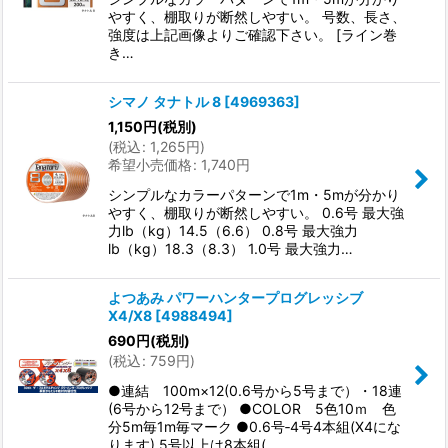
やすく、棚取りが断然しやすい。 号数、長さ、
強度は上記画像よりご確認下さい。 [ライン巻
き…
シマノ タナトル 8
[
4969363
]
1,150
円
(税別)
(
税込
:
1,265
円
)
希望小売価格
:
1,740
円
シンプルなカラーパターンで1m・5mが分かり
やすく、棚取りが断然しやすい。 0.6号 最大強
力lb（kg）14.5（6.6） 0.8号 最大強力
lb（kg）18.3（8.3） 1.0号 最大強力…
よつあみ パワーハンタープログレッシブ
X4/X8
[
4988494
]
690
円
(税別)
(
税込
:
759
円
)
●連結 100m×12(0.6号から5号まで）・18連
(6号から12号まで） ●COLOR 5色10ｍ 色
分5m毎1m毎マーク ●0.6号‐4号4本組(X4にな
ります) 5号以上は8本組(…