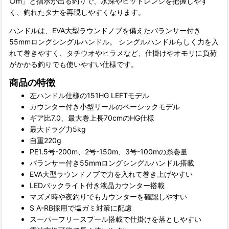
○m」と指示が出る釣りで、水深やヒットレンジを把握しやす
く、釣れたタナを再現しやすくなります。
ハンドルは、EVA大型ラウンドノブを備えたバランサー付き
55mmロングシングルハンドル。 シングルハンドルらしく力を入
れて巻きやすく、タチウオやヒラメなど、仕掛けやオモリに負荷
がかかる釣りでも使いやすい仕様です。
商品の特徴
左ハンドル仕様の151HG LEFTモデル
カウンター付き小型リールのベーシックモデル
ギア比7.0、最大巻上長70cmのHG仕様
最大ドラグ力5kg
自重220g
PE1.5号-200m、2号-150m、3号-100mの糸巻量
バランサー付き55mmロングシングルハンドル搭載
EVA大型ラウンドノブで力を入れて巻き上げやすい
LEDバックライト付き液晶カウンター搭載
マズメ時や夜釣りでもカウンターを確認しやすい
S A-RB採用で塩ガミ対策に配慮
スーパーフリースプール搭載で仕掛けを落としやすい