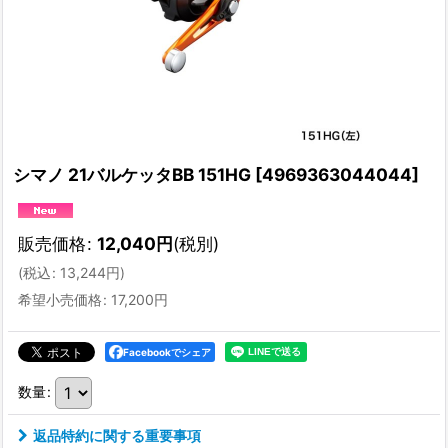
シマノ 21バルケッタBB 151HG
[
4969363044044
]
販売価格
:
12,040
円
(税別)
(
税込
:
13,244
円
)
希望小売価格
:
17,200
円
Facebookでシェア
数量
:
返品特約に関する重要事項