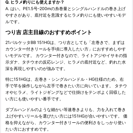
Q. ヒラメ釣りにも使えますか？
A. はい。PE1.5号-200mの糸巻量とシングルハンドルの巻き上げ
やすさがあり、底付近を意識するヒラメ釣りにも使いやすいモデ
ルです。
つり吉 店主目線のおすすめポイント
21バルケッタBB 151HGは、つり吉としても「左巻きで、まずは
カウンター付きリールを手頃に導入したい方」におすすめしやす
いモデルです。 カウンター付きなので、ライトアジやイサキの指
示ダナ、タチウオの反応レンジ、ヒラメの底付近など、釣れた水
深を再現しやすいのが強みです。
特に151HGは、左巻き・シングルハンドル・HG仕様のため、右
手で竿を操作しながら左手で巻きたい方に向いています。 タチウ
オやヒラメ、ライトジギングなどで仕掛けをテンポよく回収した
い方にも使いやすい番手です。
ダブルハンドルのような細かい等速巻きよりも、力を入れて巻き
上げやすいリールを選びたい方には151HGが合いやすいです。 価
格を抑えながら、カウンター付きリールの便利さをしっかり使い
たい方におすすめです。