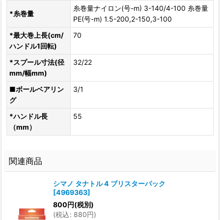
糸巻量ナイロン(号-m) 3-140/4-100 糸巻量
*糸巻量
PE(号-m) 1.5-200,2-150,3-100
*最大巻上長(cm/
70
ハンドル1回転)
*スプール寸法(径
32/22
mm/幅mm)
■ボールベアリン
3/1
グ
*ハンドル長
55
（mm）
関連商品
シマノ タナトル 4 ブリスターパック
[
4969363
]
800
円
(税別)
(
税込
:
880
円
)