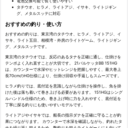
電池交換可能で長く使いやすい
タチウオ、ヒラメ、ライトアジ、イサキ、ライトジギン
グ、メタルスッテに対応
おすすめの釣り・使い方
おすすめの釣りは、東京湾のタチウオ、ヒラメ、ライトアジ、イ
サキ、ライト五目、相模湾・外房のライトゲーム、ライトジギン
グ、メタルスッテです。
東京湾のタチウオでは、反応のあるタナを正確に通し、仕掛けを
テンポよく入れ直すことが大切です。 21バルケッタBB 151HG
は、カウンターで水深やヒットレンジを把握しやすく、最大巻上
長70cmのHG仕様により、仕掛け回収や手返しもスムーズです。
ヒラメ釣りでは、底付近を意識しながら仕掛けを操作し、魚を掛
けた後は落ち着いて巻き上げる必要があります。 151HGはシング
ルハンドル仕様のため、巻き上げ時に力を入れやすく、底付近を
丁寧に探る釣りにも使いやすいモデルです。
ライトアジやイサキでは、船長の指示ダナを正確に守ることが釣
果につながります。 カウンターで水深を確認しながら、釣れたタ
ナを繰り返し狙えるため、数釣りを狙うライトゲームにも向いて