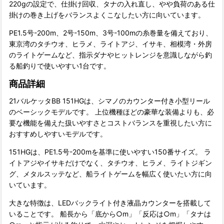
220gの設定で、仕掛け回収、タナの入れ直し、やや負荷のある仕
掛けの巻き上げをバランスよくこなしたい方に向いています。
PE1.5号-200m、2号-150m、3号-100mの糸巻量を備えており、
東京湾のタチウオ、ヒラメ、ライトアジ、イサキ、相模湾・外房
のライトゲームなど、指示ダナやヒットレンジを意識しながら釣
る船釣りで使いやすい1台です。
商品詳細
21バルケッタBB 151HGは、シマノのカウンター付き小型リール
のベーシックモデルです。 上位機種ほどの豪華な装備よりも、必
要な機能を備えた扱いやすさとコストバランスを重視したい方に
おすすめしやすいモデルです。
151HGは、PE1.5号-200mを基準に使いやすい150番サイズ。 ラ
イトアジやイサキだけでなく、タチウオ、ヒラメ、ライトジギン
グ、メタルスッテなど、船ライトゲームを幅広く使いたい方に向
いています。
大きな特徴は、LEDバックライト付き液晶カウンターを搭載して
いることです。 船長から「底から○m」「反応は○m」「タナは