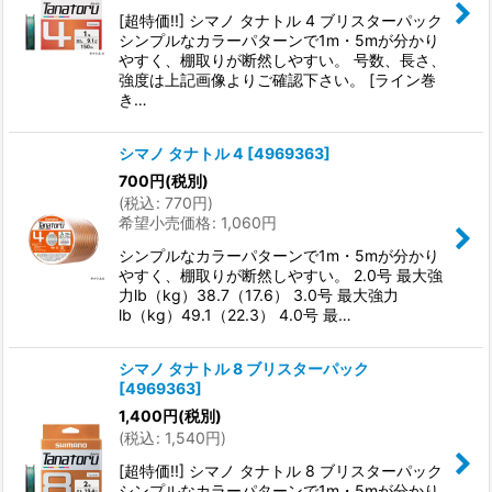
[超特価!!] シマノ タナトル 4 ブリスターパック
シンプルなカラーパターンで1m・5mが分かり
やすく、棚取りが断然しやすい。 号数、長さ、
強度は上記画像よりご確認下さい。 [ライン巻
き…
シマノ タナトル 4
[
4969363
]
700
円
(税別)
(
税込
:
770
円
)
希望小売価格
:
1,060
円
シンプルなカラーパターンで1m・5mが分かり
やすく、棚取りが断然しやすい。 2.0号 最大強
力lb（kg）38.7（17.6） 3.0号 最大強力
lb（kg）49.1（22.3） 4.0号 最…
シマノ タナトル 8 ブリスターパック
[
4969363
]
1,400
円
(税別)
(
税込
:
1,540
円
)
[超特価!!] シマノ タナトル 8 ブリスターパック
シンプルなカラーパターンで1m・5mが分かり