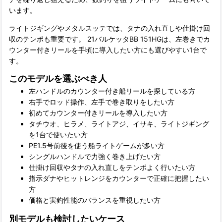
います。
ライトジギングやメタルスッテでは、タナの入れ直しや仕掛け回
収のテンポも重要です。 21バルケッタBB 151HGは、左巻きでカ
ウンター付きリールを手頃に導入したい方にも選びやすい1台で
す。
このモデルを選ぶべき人
左ハンドルのカウンター付き船リールを探している方
右手でロッド操作、左手で巻き取りをしたい方
初めてカウンター付きリールを導入したい方
タチウオ、ヒラメ、ライトアジ、イサキ、ライトジギング
を1台で使いたい方
PE1.5号前後を使う船ライトゲームが多い方
シングルハンドルで力強く巻き上げたい方
仕掛け回収やタナの入れ直しをテンポよく行いたい方
指示ダナやヒットレンジをカウンターで正確に把握したい
方
価格と実釣性能のバランスを重視したい方
別モデルも検討したいケース