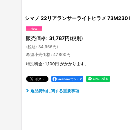
シマノ 22リアランサーライトヒラメ 73M230 R
販売価格
:
31,787
円
(税別)
(
税込
:
34,966
円
)
希望小売価格
:
47,800
円
特別料金
:
1,100円
がかかります。
Facebookでシェア
返品特約に関する重要事項