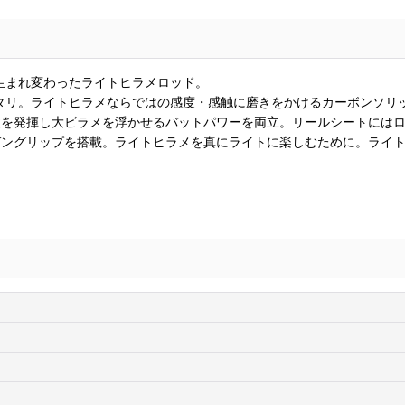
生まれ変わったライトヒラメロッド。
タリ。ライトヒラメならではの感度・感触に磨きをかけるカーボンソリ
性を発揮し大ビラメを浮かせるバットパワーを両立。リールシートには
ガングリップを搭載。ライトヒラメを真にライトに楽しむために。ライ