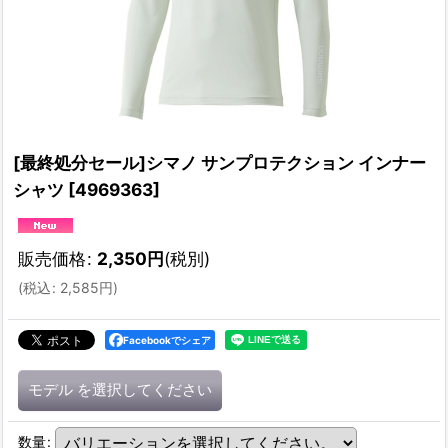
[最終処分セール]シマノ サンプロテクション インナー
シャツ
[
4969363
]
販売価格
:
2,350
円
(税別)
(
税込
:
2,585
円
)
Facebookでシェア
モデル
を選択してください
数量
: