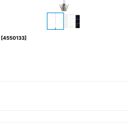
[
4550133
]