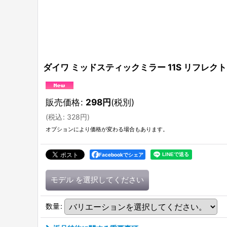
ダイワ ミッドスティックミラー 11S リフレクト
販売価格
:
298
円
(税別)
(
税込
:
328
円
)
オプションにより価格が変わる場合もあります。
Facebookでシェア
モデル
を選択してください
数量
: