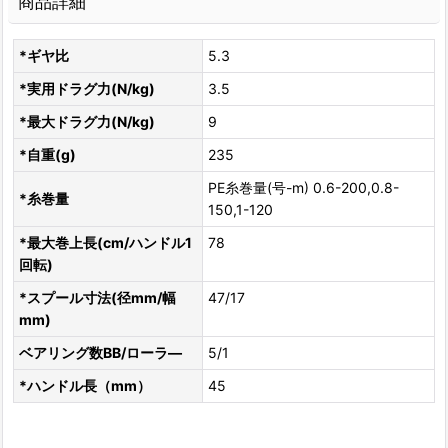
商品詳細
*ギヤ比
5.3
*実用ドラグ力(N/kg)
3.5
*最大ドラグ力(N/kg)
9
*自重(g)
235
PE糸巻量(号-m) 0.6-200,0.8-
*糸巻量
150,1-120
*最大巻上長(cm/ハンドル1
78
回転)
*スプール寸法(径mm/幅
47/17
mm)
ベアリング数BB/ローラ―
5/1
*ハンドル長（mm）
45