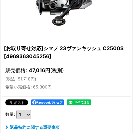
[お取り寄せ対応]シマノ 23ヴァンキッシュ C2500S
[
4969363045256
]
販売価格
:
47,016
円
(税別)
(
税込
:
51,718
円
)
希望小売価格
:
65,300
円
Facebookでシェア
数量
:
返品特約に関する重要事項