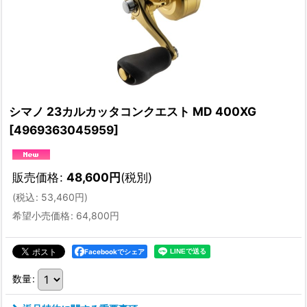
シマノ 23カルカッタコンクエスト MD 400XG
[
4969363045959
]
販売価格
:
48,600
円
(税別)
(
税込
:
53,460
円
)
希望小売価格
:
64,800
円
Facebookでシェア
数量
: