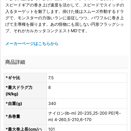
スピードギアの巻き上げ速度を活かして、スピードでスイッチの
入るターゲットを魅了します。掛けた後はスムーズ作動するドラ
グで、モンスターの力強いランに追従しつつ、パワフルに巻き上
げて主導権を握ります。あの怪物にも屈しない円形フラッグシッ
プ、それがカルカッタコンクエストMDです。
メーカーページはこちらから
商品詳細
*ギヤ比
7.5
*最大ドラグ力
8
(N/kg)
*自重(g)
340
ナイロン(lb-m) 20-235,25-200 PE(号-
*糸巻量
m) 4-260,5-210,6-170
*最大巻上長(cm/ハ
101