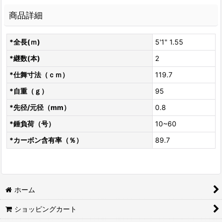
商品詳細
*全長(ｍ)
5'1" 1.55
*継数(本)
2
*仕舞寸法（ｃｍ）
119.7
*自重（ｇ）
95
*先径/元径（mm）
0.8
*錘負荷（号）
10~60
*カーボン含有率（％）
89.7
ホーム
ショッピングカート