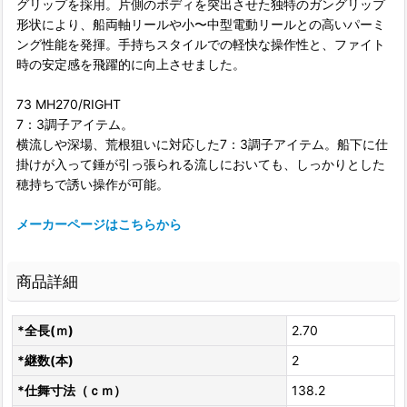
グリップを採用。片側のボディを突出させた独特のガングリップ
形状により、船両軸リールや小〜中型電動リールとの高いパーミ
ング性能を発揮。手持ちスタイルでの軽快な操作性と、ファイト
時の安定感を飛躍的に向上させました。
73 MH270/RIGHT
7：3調子アイテム。
横流しや深場、荒根狙いに対応した7：3調子アイテム。船下に仕
掛けが入って錘が引っ張られる流しにおいても、しっかりとした
穂持ちで誘い操作が可能。
メーカーページはこちらから
商品詳細
*全長(ｍ)
2.70
*継数(本)
2
*仕舞寸法（ｃｍ）
138.2