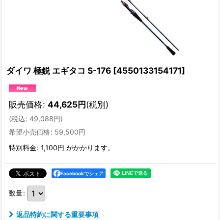
ダイワ 極鋭 エギタコ S-176
[
4550133154171
]
販売価格
:
44,625
円
(税別)
(
税込
:
49,088
円
)
希望小売価格
:
59,500
円
特別料金
:
1,100円
がかかります。
Facebookでシェア
数量
:
返品特約に関する重要事項