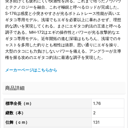
突き続けても疲れにくい快適性を誇る。これまで培ったノウハウ
とテクノロジーを融合、これぞ極鋭と呼べるロッドが完成した。
S-176は感度と小突きやすさが光るボトムトレース性能が高いエ
ギタコ専用モデル。浅場でもエギを必要以上に暴れさせず、理想
的な誘いを実現してくれる。まさにエギタコ釣法の王道と呼べる
調子である。MH-172はエギの操作性とパワーが光る攻撃的なエ
ギタコ専用モデル。近年開拓の進む深場はもちろん、浅場でのキ
ャストを多用した釣りとも相性は抜群。思い通りにエギを操り、
大型のタコにも力負けしないパワーを備える。アングラーが主導
権を握る攻めのエギタコ釣法に最適な調子を実現した。
メーカーページはこちらから
商品詳細
標準全長（ｍ）
1.76
継数（本）
2
仕舞（ｃｍ）
131