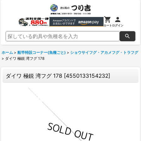
カート
ログイン
ホーム
>
船竿特設コーナー(魚種ごと)
>
ショウサイフグ・アカメフグ・トラフグ
>
ダイワ 極鋭 湾フグ 178
ダイワ 極鋭 湾フグ 178
[
4550133154232
]