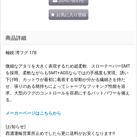
お問い合わせ
お気に入り登録
商品詳細
極鋭 湾フグ 178
微細なアタリを大きく表現するため超柔軟、スローテーパーSMT
を採用。柔軟ながらもSMT+AGSならではの手感度も実現。誘い
下げ時、カットウが最初に着底する挙動が分かる繊細さを持た
せ、張りのある穂持ちによってシャープなフッキング性能を追
求。大型のフグのコントロールを容易にするバットパワーを備え
る。
メーカーページはこちらから
[お知らせ]
西濃運輸営業所止めでしたら更に送料がお安くなります!!