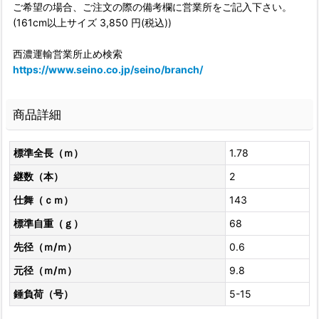
ご希望の場合、ご注文の際の備考欄に営業所をご記入下さい。
(161cm以上サイズ 3,850 円(税込))
西濃運輸営業所止め検索
https://www.seino.co.jp/seino/branch/
商品詳細
標準全長（ｍ）
1.78
継数（本）
2
仕舞（ｃｍ）
143
標準自重（ｇ）
68
先径（ｍ/ｍ）
0.6
元径（ｍ/ｍ）
9.8
錘負荷（号）
5-15