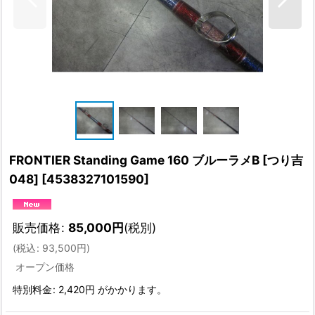
FRONTIER Standing Game 160 ブルーラメB [つり吉
048]
[
4538327101590
]
販売価格
:
85,000
円
(税別)
(
税込
:
93,500
円
)
オープン価格
特別料金
:
2,420円
がかかります。