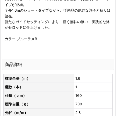
イプが登場。
全長1.6mのショートタイプながら、従来品の絶妙な調子と粘りは
健在。
新たなガイドセッティングにより、軽く無駄の無い、実践的な泳
がせロッドに仕上げました。
カラー:ブルーラメB
商品詳細
標準全長（ｍ）
1.6
継数（本）
1
仕舞（ｃｍ）
160
標準自重（ｇ）
700
先径（ｍ/ｍ）
2.8