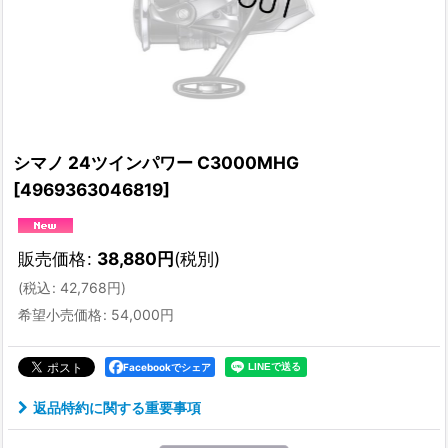
シマノ 24ツインパワー C3000MHG
[
4969363046819
]
販売価格
:
38,880
円
(税別)
(
税込
:
42,768
円
)
希望小売価格
:
54,000
円
Facebookでシェア
返品特約に関する重要事項