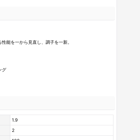
る性能を一から見直し、調子を一新。
ング
1.9
2