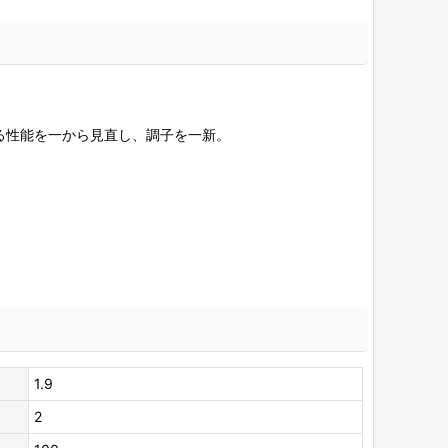
る性能を一から見直し、調子を一新。
1.9
2