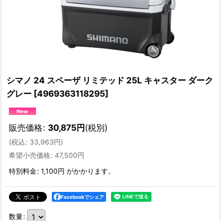
シマノ 24 スペーザ リミテッド 25L キャスター ダーク
グレー
[
4969363118295
]
販売価格
:
30,875
円
(税別)
(
税込
:
33,963
円
)
希望小売価格
:
47,500
円
特別料金
:
1,100円
がかかります。
Facebookでシェア
数量
: