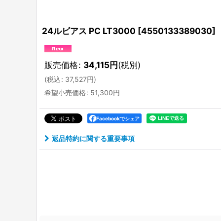
24ルビアス PC LT3000
[
4550133389030
]
販売価格
:
34,115
円
(税別)
(
税込
:
37,527
円
)
希望小売価格
:
51,300
円
Facebookでシェア
返品特約に関する重要事項