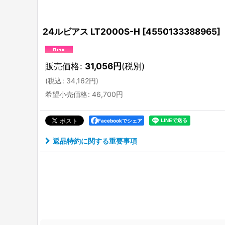
24ルビアス LT2000S-H
[
4550133388965
]
販売価格
:
31,056
円
(税別)
(
税込
:
34,162
円
)
希望小売価格
:
46,700
円
Facebookでシェア
返品特約に関する重要事項