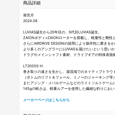
商品詳細
発売月
2024.08
LUVIAS誕生から20年目の、6代目LUVIAS誕生。
ZAIONボディ×ZAIONローターを搭載し、軽量性と剛
さらにAIRDRIVE DESIGNの採用により操作性に磨
より多くのアングラーにLUVIASを届けたいという思い
ドラグやメインシャフト素材、ドライブギアの特殊表面
LT2000S-H
巻き取りの速さを生かし、源流域でのネイティブトラウ
（ボトムのリフト＆フォール、ミノーのジャーキング等
またアジング・メバルゲームなどのライトソルトゲーム
145gの軽さは、軽量ルアーを使用した繊細な釣りにお
メーカーページはこちらから