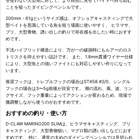
を使わない大型魚に対して、より自然に見せてバイトへ持ち込む
ことを狙ったダイビングペンシルです。
200mm・61gというサイズ感は、オフショアキャスティングで大
型ベイトを意識している魚を狙う場面に使いやすく、 ヒラマサ、
ブリ、大型青物、誘い出しの釣りで存在感を出したい時におすす
めです。
不沈ハイブリッド構造により、万が一の破損時にもルアーのロス
トリスクを抑えやすい設計です。 また、1.8mm貫通ワイヤー仕様
により、大型魚との強いファイトにも対応しやすい作りになって
います。
推奨フックは、トレブルフックの場合はSTX58 #2/0、シングル
フックの場合は3〜5g前後が目安です。 潮の流れ、風、波、リン
グサイズ、フック重量によってアクションが変わるため、現場で
微調整しながら使うのがおすすめです。
おすすめの釣り・使い方
D-CLAW MARINO200 SLIMは、ヒラマサキャスティング、ブリ
キャスティング、大型青物狙い、マグロ類の誘い出しなどにおす
すめです。 特に、通常の太めのダイビングペンシルでは見切られ