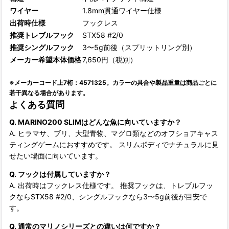
ワイヤー
1.8mm貫通ワイヤー仕様
出荷時仕様
フックレス
推奨トレブルフック
STX58 #2/0
推奨シングルフック
3〜5g前後（スプリットリング別）
メーカー希望本体価格
7,650円（税別）
※メーカーコード上7桁：4571325。カラーの具合や製品重量は商品ごとに
若干異なる場合があります。
よくある質問
Q. MARINO200 SLIMはどんな魚に向いていますか？
A. ヒラマサ、ブリ、大型青物、マグロ類などのオフショアキャス
ティングゲームにおすすめです。 スリムボディでナチュラルに見
せたい場面に向いています。
Q. フックは付属していますか？
A. 出荷時はフックレス仕様です。 推奨フックは、トレブルフッ
クならSTX58 #2/0、シングルフックなら3〜5g前後が目安で
す。
Q. 通常のマリノシリーズとの違いは何ですか？