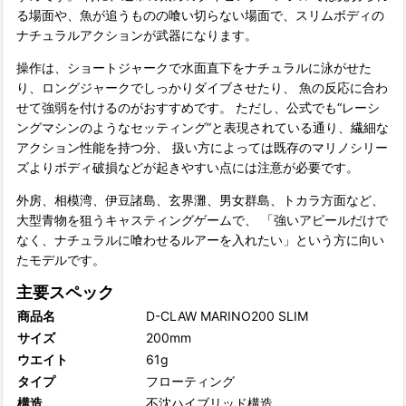
る場面や、魚が追うものの喰い切らない場面で、スリムボディの
ナチュラルアクションが武器になります。
操作は、ショートジャークで水面直下をナチュラルに泳がせた
り、ロングジャークでしっかりダイブさせたり、 魚の反応に合わ
せて強弱を付けるのがおすすめです。 ただし、公式でも“レーシ
ングマシンのようなセッティング”と表現されている通り、繊細な
アクション性能を持つ分、 扱い方によっては既存のマリノシリー
ズよりボディ破損などが起きやすい点には注意が必要です。
外房、相模湾、伊豆諸島、玄界灘、男女群島、トカラ方面など、
大型青物を狙うキャスティングゲームで、 「強いアピールだけで
なく、ナチュラルに喰わせるルアーを入れたい」という方に向い
たモデルです。
主要スペック
商品名
D-CLAW MARINO200 SLIM
サイズ
200mm
ウエイト
61g
タイプ
フローティング
構造
不沈ハイブリッド構造