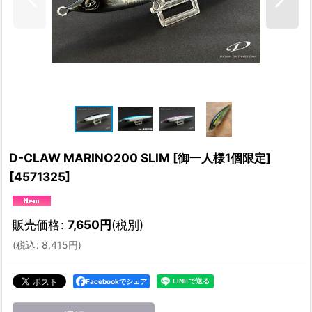
D-CLAW MARINO200 SLIM [御一人様1個限定]
[
4571325
]
販売価格
:
7,650
円
(税別)
(
税込
:
8,415
円
)
Facebookでシェア