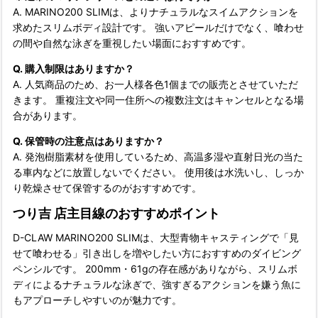
A. MARINO200 SLIMは、よりナチュラルなスイムアクションを
求めたスリムボディ設計です。 強いアピールだけでなく、喰わせ
の間や自然な泳ぎを重視したい場面におすすめです。
Q. 購入制限はありますか？
A. 人気商品のため、お一人様各色1個までの販売とさせていただ
きます。 重複注文や同一住所への複数注文はキャンセルとなる場
合があります。
Q. 保管時の注意点はありますか？
A. 発泡樹脂素材を使用しているため、高温多湿や直射日光の当た
る車内などに放置しないでください。 使用後は水洗いし、しっか
り乾燥させて保管するのがおすすめです。
つり吉 店主目線のおすすめポイント
D-CLAW MARINO200 SLIMは、大型青物キャスティングで「見
せて喰わせる」引き出しを増やしたい方におすすめのダイビング
ペンシルです。 200mm・61gの存在感がありながら、スリムボ
ディによるナチュラルな泳ぎで、強すぎるアクションを嫌う魚に
もアプローチしやすいのが魅力です。