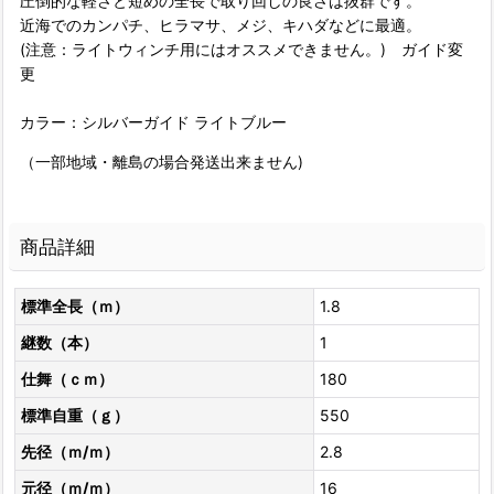
圧倒的な軽さと短めの全長で取り回しの良さは抜群です。
近海でのカンパチ、ヒラマサ、メジ、キハダなどに最適。
(注意：ライトウィンチ用にはオススメできません。) ガイド変
更
カラー：シルバーガイド ライトブルー
（一部地域・離島の場合発送出来ません)
商品詳細
標準全長（ｍ）
1.8
継数（本）
1
仕舞（ｃｍ）
180
標準自重（ｇ）
550
先径（ｍ/ｍ）
2.8
元径（ｍ/ｍ）
16