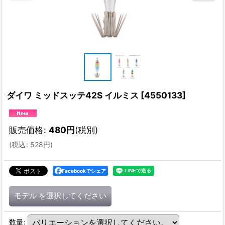
ダイワ ミッドスッテ42S イルミス
[
4550133
]
販売価格
:
480
円
(税別)
(
税込
:
528
円
)
Facebookでシェア
モデル
を選択してください
数量
: