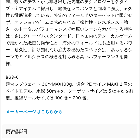
羅。数々のテストから導き出した先進のテクノロジーを各タイ
プ・全アイテムに採用し、軽快なレスポンスと同時に強度、耐久
性も徹底追求している。特定のフィールドやターゲットに限定せ
ず、オフショアゲームに求められる「操作性・レスポンス・強
さ」のトータルパフォーマンスで幅広いシーンをカバーする特性
はまさにグローバルスタンダード。日本国内のテクニカルゲーム
で磨かれた緻密な操作性と、海外のフィールドにも通用するパワ
ー、耐久性。計り知れない底力を秘めたスペックは、あらゆるシ
ーンでミドルクラスの概念を打ち破る高いパフォーマンスを発
揮。
B63-0
適合ジグウェイト 30〜MAX100g、適合 PE ライン MAX1.2 号の
ベイトモデル。水深 60ｍ＋α、ターゲットサイズは 5kg＋α を想
定。推奨リールサイズは 100 番〜200 番。
メーカーページはこちらから
商品詳細