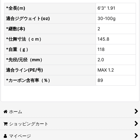
*全長(ｍ)
6'3" 1.91
適合ジグウェイト(oz)
30-100g
*継数(本)
2
*仕舞寸法（ｃｍ）
145.8
*自重（ｇ）
118
*先径/元径（mm）
2.0
適合ライン(PE/号)
MAX 1.2
*カーボン含有率（％）
89
ホーム
ショッピングカート
マイページ