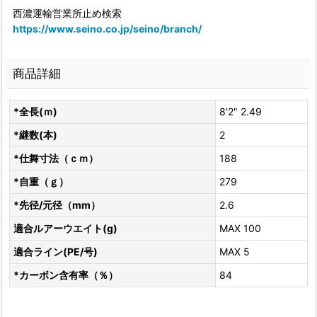
西濃運輸営業所止め検索
https://www.seino.co.jp/seino/branch/
商品詳細
*全長(ｍ)
8'2" 2.49
*継数(本)
2
*仕舞寸法（ｃｍ）
188
*自重（ｇ）
279
*先径/元径（mm）
2.6
適合ルアーウエイト(g)
MAX 100
適合ライン(PE/号)
MAX 5
*カーボン含有率（％）
84