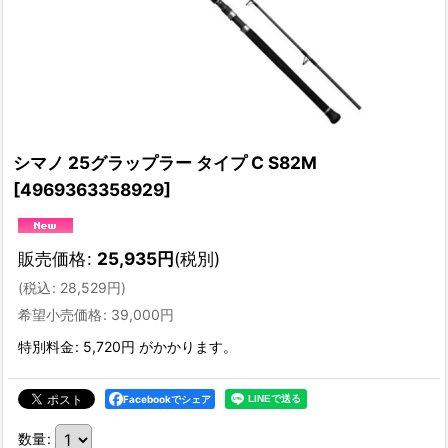
シマノ 25グラップラー タイプ C S82M
[
4969363358929
]
販売価格
:
25,935
円
(税別)
(
税込
:
28,529
円
)
希望小売価格
:
39,000
円
特別料金
:
5,720円
がかかります。
Facebookでシェア
数量
: