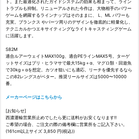
ト。また最適化されたガイドシステムの効果も相まって、ライン
トラブルも抑制。リニューアルされた今作は、大物相手のパワー
ゲームを網羅するラインナップはそのままに、 L、ML パワーも
充実。ブランクス やパーツ周りのデザインを徹底的に軽量化し、
テクニカルかつエキサイティングなライトキャスティングゲーム
に活躍します。
S82M
適合ルアーウェイトMAX100g、適合PEラインMAX5号。ターゲ
ットサイズはブリ・ヒラマサで最大15kg＋α、マグロ類・回遊魚
で30kg＋αを想定。カツオ狙いにも適応。リーチを優先するなら
この82レングスがベター。推奨リールサイズは5000〜10000
番。
メーカーページはこちらから
[お知らせ]
西濃運輸営業所止めでしたら更に送料がお安くなります!!
ご希望の場合、ご注文の際の備考欄に営業所をご記入下さい。
(161cm以上サイズ 3,850 円(税込))