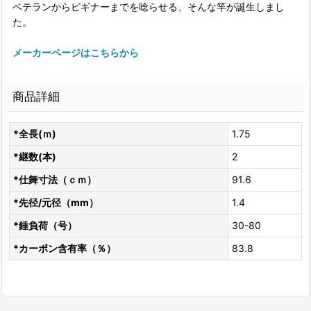
ベテランからビギナーまでを唸らせる、そんな竿が誕生しまし
た。
メーカーページはこちらから
商品詳細
*全長(ｍ)
1.75
*継数(本)
2
*仕舞寸法（ｃｍ）
91.6
*先径/元径（mm）
1.4
*錘負荷（号）
30-80
*カーボン含有率（％）
83.8