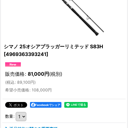
シマノ 25オシアプラッガーリミテッド S83H
[
4969363393241
]
販売価格
:
81,000
円
(税別)
(
税込
:
89,100
円
)
希望小売価格
:
108,000
円
Facebookでシェア
数量
: