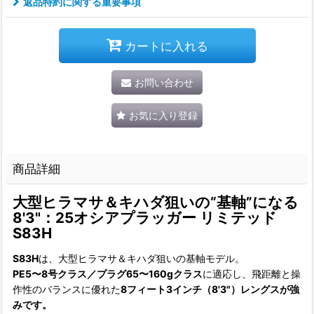
返品特約に関する重要事項
カートに入れる
お問い合わせ
お気に入り登録
商品詳細
大型ヒラマサ＆キハダ狙いの“基軸”になる
8'3"：25オシアプラッガー リミテッド
S83H
S83H
は、大型ヒラマサ＆キハダ狙いの基軸モデル。
PE5〜8号クラス／プラグ65〜160gクラス
に適応し、飛距離と操
作性のバランスに優れた
8フィート3インチ（8'3"）
レングスが強
みです。