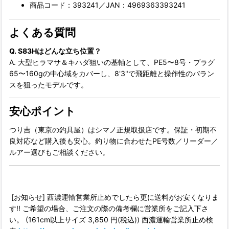
商品コード：393241／JAN：4969363393241
よくある質問
Q. S83Hはどんな立ち位置？
A. 大型ヒラマサ＆キハダ狙いの基軸として、PE5〜8号・プラグ
65〜160gの中心域をカバーし、8'3"で飛距離と操作性のバラン
スを狙ったモデルです。
安心ポイント
つり吉（東京の釣具屋）はシマノ正規取扱店です。保証・初期不
良対応など購入後も安心。釣り物に合わせたPE号数／リーダー／
ルアー選びもご相談ください。
[お知らせ] 西濃運輸営業所止めでしたら更に送料がお安くなりま
す!! ご希望の場合、ご注文の際の備考欄に営業所をご記入下さ
い。 (161cm以上サイズ 3,850 円(税込)) 西濃運輸営業所止め検