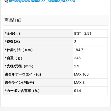
索
https://www.seino.co.jp/seino/branch/
商品詳細
*全長(ｍ)
8'3" 2.51
*継数(本)
2
*仕舞寸法（ｃｍ）
184.7
*自重（ｇ）
345
*先径/元径（mm）
2.9
適合ルアーウエイト(g)
MAX 160
適合ライン(PE/号)
MAX 8
*カーボン含有率（％）
91.4