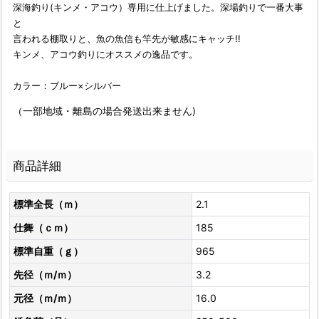
深海釣り(キンメ・アコウ）専用に仕上げました。深場釣りで一番大事
と
言われる棚取りと、魚の魚信も竿先が敏感にキャッチ!!
キンメ、アコウ釣りにオススメの逸品です。
カラー：ブルー×シルバー
（一部地域・離島の場合発送出来ません)
商品詳細
標準全長（ｍ）
2.1
仕舞（ｃｍ）
185
標準自重（ｇ）
965
先径（ｍ/ｍ）
3.2
元径（ｍ/ｍ）
16.0