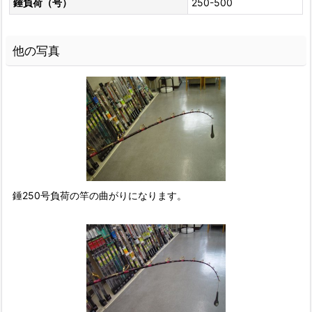
錘負荷（号）
250-500
他の写真
錘250号負荷の竿の曲がりになります。