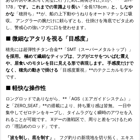
178」
です。 これまでの常識より長い
「全長178cm」
と、しなや
かな
「穂持ち」**が、船の上下動やうねりをオートマチックに吸
収。 アングラーの腕だけに頼らずとも、仕掛けを海底でビタ止め
し、警戒心の強いフグに口を使わせます。
■
微細なアタリを視る「目感度」
穂先には超弾性チタン合金**「SMT（スーパーメタルトップ）」
を採用。 極めて繊細なティップは、フグがエサをついばむ震え
や、居食いのモタレを目に見える形で表現します。 手感度だけで
なく、穂先の動きで掛ける
「目感度重視」**のテクニカルモデル
です。
■
軽快な操作性
ロングロッドでありながら、**「AGS（エアガイドシステム）」
と
「ZERO_SEAT」**の搭載により、持ち重り感は皆無。 一日中
集中してゼロテンをキープし、タイムラグなく瞬時のアワセを入
れることが可能です。 Xデーの激戦区で、周りと差をつけるため
の「理詰めのロッド」です。
「波を制し、底を制す」
。 フグ釣りの新境地を切り拓く、エキス