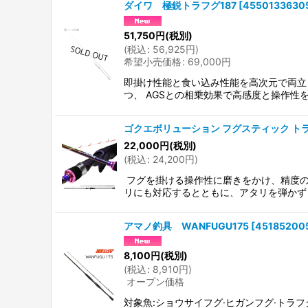
ダイワ 極鋭トラフグ187
[
4550133630
51,750
円
(税別)
(
税込
:
56,925
円
)
希望小売価格
:
69,000
円
即掛け性能と食い込み性能を高次元で両立
つ、 AGSとの相乗効果で高感度と操作性
ゴクエボリューション フグスティック トラ
22,000
円
(税別)
(
税込
:
24,200
円
)
フグを掛ける操作性に磨きをかけ、精度の
リにも対応するとともに、アタリを弾かず
アマノ釣具 WANFUGU175
[
45185200
8,100
円
(税別)
(
税込
:
8,910
円
)
オープン価格
対象魚:ショウサイフグ·ヒガンフグ·トラ