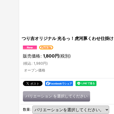
つり吉オリジナル 光るっ！虎河豚くわせ仕掛け
販売価格
:
1,800
円
(税別)
(
税込
:
1,980
円
)
オープン価格
Facebookでシェア
バリエーション
を選択してください
数量
: