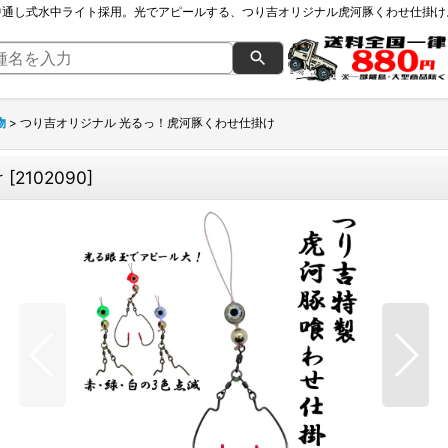
中通し式水中ライト採用。光でアピールする、つり吉オリジナル虎河豚くわせ仕掛け
物
>
つり吉オリジナル 光るっ！虎河豚くわせ仕掛け
け
[
2102090
]