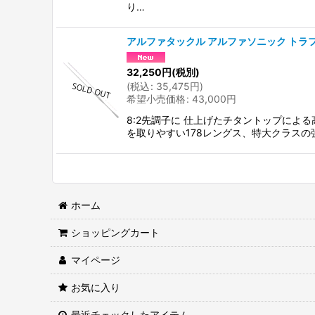
り…
アルファタックル アルファソニック トラフグ
32,250
円
(税別)
(
税込
:
35,475
円
)
希望小売価格
:
43,000
円
8:2先調子に 仕上げたチタントップによ
を取りやすい178レングス、特大クラスの
ホーム
ショッピングカート
マイページ
お気に入り
最近チェックしたアイテム