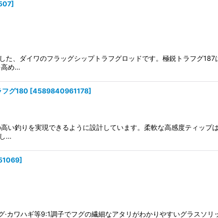
507
]
した、ダイワのフラッグシップトラフグロッドです。極鋭トラフグ187
を高め…
フグ180
[
4589840961178
]
高い釣りを実現できるように設計しています。柔軟な高感度ティップ
し…
51069
]
フグ·カワハギ等9:1調子でフグの繊細なアタリがわかりやすいグラスソ