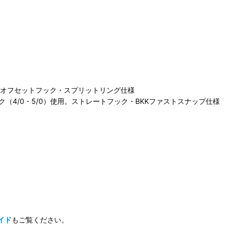
使用。オフセットフック・スプリットリング仕様
（4/0・5/0）使用。ストレートフック・BKKファストスナップ仕様
。
。
イド
もご覧ください。