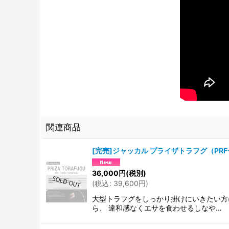
関連商品
[完売]ジャッカル プライザトラフグ（PRF-1
36,000
円
(税別)
(
税込
:
39,600
円
)
大型トラフグをしっかり掛けにいきたい方にお
ら、 違和感なくエサを食わせるしなや…