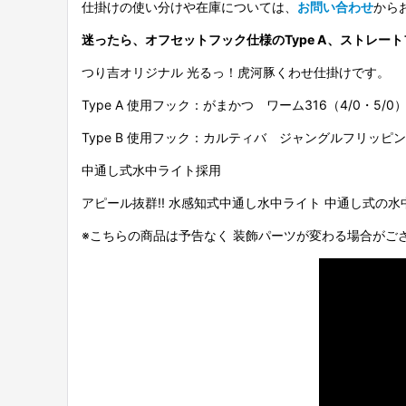
仕掛けの使い分けや在庫については、
お問い合わせ
から
迷ったら、オフセットフック仕様のType A、ストレート
つり吉オリジナル 光るっ！虎河豚くわせ仕掛けです。
Type A 使用フック：がまかつ ワーム316（4/0・5
Type B 使用フック：カルティバ ジャングルフリッピン
中通し式水中ライト採用
アピール抜群!! 水感知式中通し水中ライト 中通し式の水
※こちらの商品は予告なく 装飾パーツが変わる場合がご