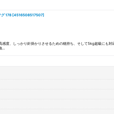
 178
[
4516508517507
]
る高感度、しっかり針掛かりさせるための穂持ち、そして5kg超級にも
強…