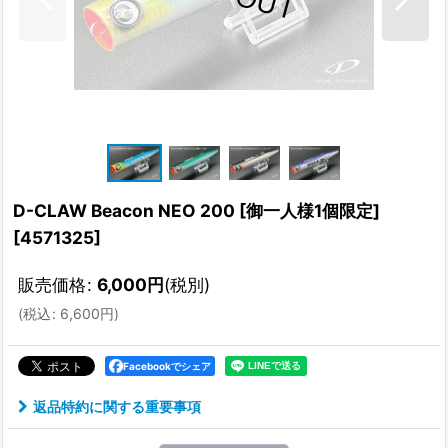
D-CLAW Beacon NEO 200 [御一人様1個限定]
[
4571325
]
販売価格
:
6,000
円
(税別)
(
税込
:
6,600
円
)
Facebookでシェア
返品特約に関する重要事項