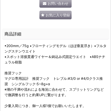
お問い合わせ
お気に入り登録
商品詳細
▪︎200mm／75g ▪フローティングモデル（ほぼ垂直浮き）▪︎フルタ
ングステンウエイト
▪︎スポット溶接貫通ワイヤー＆鋳込み式固定ウエイト ▪︎ABSナチ
ュラル樹脂
推奨フック
マグロ専用設計 推奨フック トレブル:#3/0 or #4/0クラス推
奨 シングルフック:5~8g+α
※潮の干満や流れによる海況に合わせて、スプリットリングなど
で微調整を行うと釣果UPに繋がります。
少量入荷につき、御一人様1個でお願いいたします。